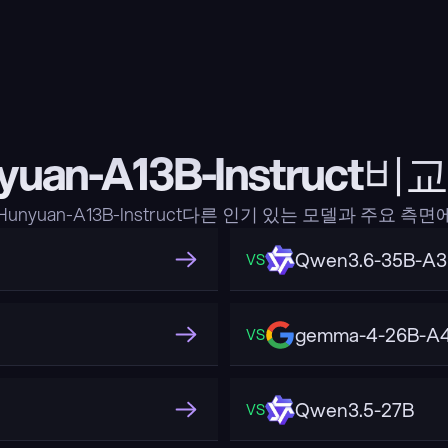
yuan-A13B-Instruct
unyuan-A13B-Instruct다른 인기 있는 모델과 주요 측
Qwen3.6-35B-A
VS
gemma-4-26B-A4
VS
Qwen3.5-27B
VS