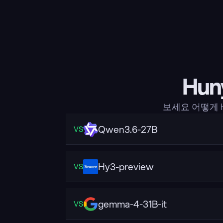
Hun
보세요 어떻게 H
Qwen3.6-27B
VS
Hy3-preview
VS
gemma-4-31B-it
VS