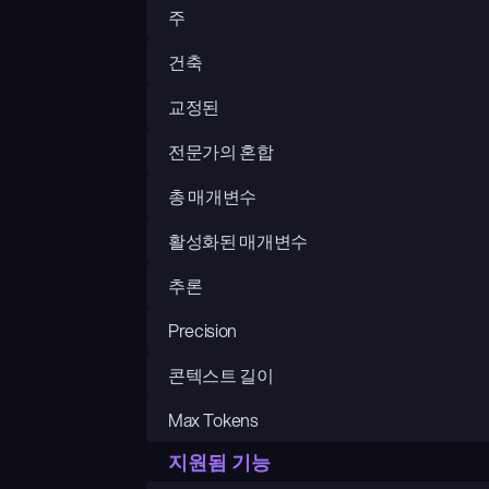
주
건축
교정된
전문가의 혼합
총 매개변수
활성화된 매개변수
추론
Precision
콘텍스트 길이
Max Tokens
지원됨 기능