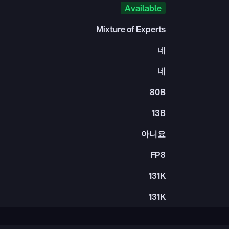
Available
Mixture of Experts
네
네
80B
13B
아니요
FP8
131K
131K