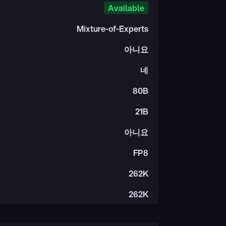
Available
Mixture-of-Experts
아니요
네
80B
21B
아니요
FP8
262K
262K