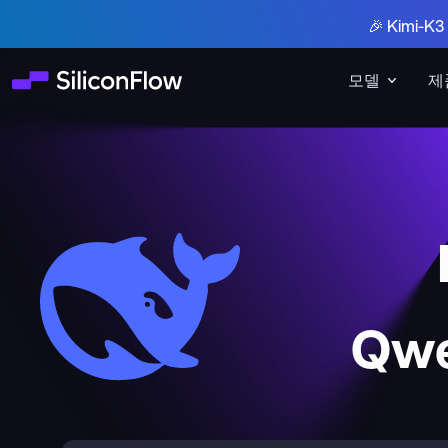
🎉 Kimi-
모델
제
Qwe