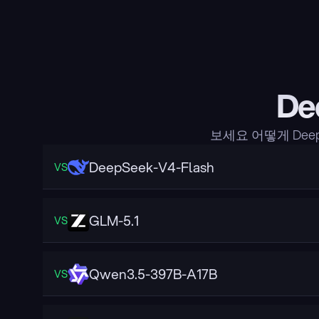
De
보세요 어떻게 Dee
DeepSeek-V4-Flash
VS
GLM-5.1
VS
Qwen3.5-397B-A17B
VS