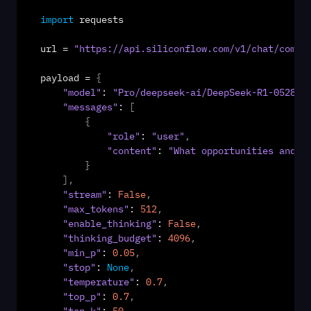
import
requests
url
 = 
"https://api.siliconflow.com/v1/chat/compl
payload
 = 
{
"model"
: 
"Pro/deepseek-ai/DeepSeek-R1-0528"
,
"messages"
: 
[
{
"role"
: 
"user"
,
"content"
: 
"What opportunities and c
}
]
,
"stream"
: 
False
,
"max_tokens"
: 
512
,
"enable_thinking"
: 
False
,
"thinking_budget"
: 
4096
,
"min_p"
: 
0.05
,
"stop"
: 
None
,
"temperature"
: 
0.7
,
"top_p"
: 
0.7
,