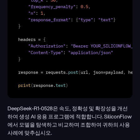
"top_k"
: 
50
,
"frequency_penalty"
: 
0.5
,
"n"
: 
1
,
"response_format"
: 
{
"type"
: 
"text"
}
}
headers
 = 
{
"Authorization"
: 
"Bearer YOUR_SILICONFLOW_AP
"Content-Type"
: 
"application/json"
}
response
 = 
requests
.
post
(
url
,
json
=
payload
,
head
print
(
response
.
text
)
DeepSeek-R1-0528은 속도, 정확성 및 확장성을 개선
하여 생성 AI 응용 프로그램에 적합합니다. SiliconFlow
에서 모델을 탐색하고 비교하며 조합하여 귀하의 사용 
사례에 맞추십시오.