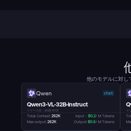
他のモデルに対して
Qwen
chat
Qwen3-VL-32B-Instruct
Q
リリース日：2025/10/21
リリ
Total Context: 
262K
Input：
$
0.2
/ M Tokens
Tot
Max output: 
262K
Output: 
$
0.6
/ M Tokens
Max