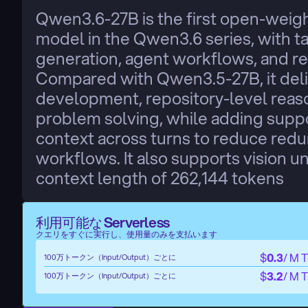
Qwen3.6-27B is the first open-weigh
model in the Qwen3.6 series, with 
generation, agent workflows, and re
Compared with Qwen3.5-27B, it deliv
development, repository-level reaso
problem solving, while adding suppo
context across turns to reduce redun
workflows. It also supports vision un
context length of 262,144 tokens
利用可能な Serverless
クエリをすぐに実行し、使用量のみを支払います
$
0.3
/ M 
100万トークン（Input/Output）ごとに
$
3.2
/ M 
100万トークン（Input/Output）ごとに