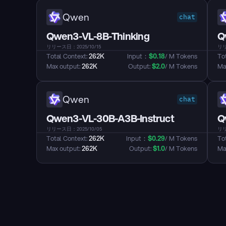
Qwen
chat
Qwen3-VL-8B-Thinking
Q
リリース日：2025/10/15
リリ
Total Context: 
262K
Input：
$
0.18
/ M Tokens
Tot
Max output: 
262K
Output: 
$
2.0
/ M Tokens
Max
Qwen
chat
Qwen3-VL-30B-A3B-Instruct
Q
リリース日：2025/10/05
リリ
Total Context: 
262K
Input：
$
0.29
/ M Tokens
Tot
Max output: 
262K
Output: 
$
1.0
/ M Tokens
Max