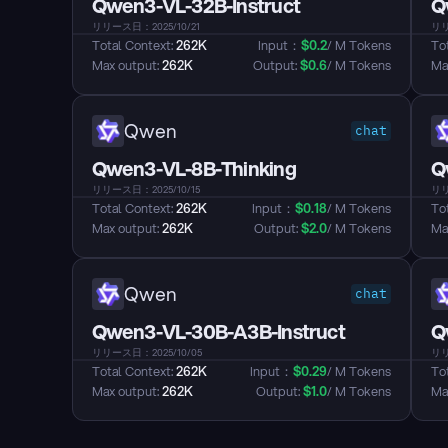
Qwen3-VL-32B-Instruct
Q
リリース日：2025/10/21
リリ
Total Context: 
262K
Input：
$
0.2
/ M Tokens
Tot
Max output: 
262K
Output: 
$
0.6
/ M Tokens
Max
Qwen
chat
Qwen3-VL-8B-Thinking
Q
リリース日：2025/10/15
リリ
Total Context: 
262K
Input：
$
0.18
/ M Tokens
Tot
Max output: 
262K
Output: 
$
2.0
/ M Tokens
Max
Qwen
chat
Qwen3-VL-30B-A3B-Instruct
Q
リリース日：2025/10/05
リリ
Total Context: 
262K
Input：
$
0.29
/ M Tokens
Tot
Max output: 
262K
Output: 
$
1.0
/ M Tokens
Max