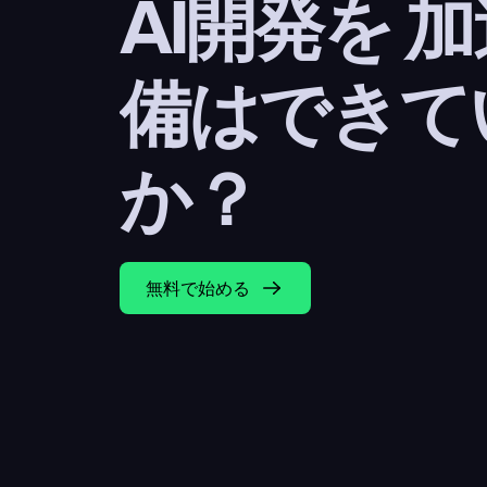
AI開発を 
備はできて
か？
無料で始める