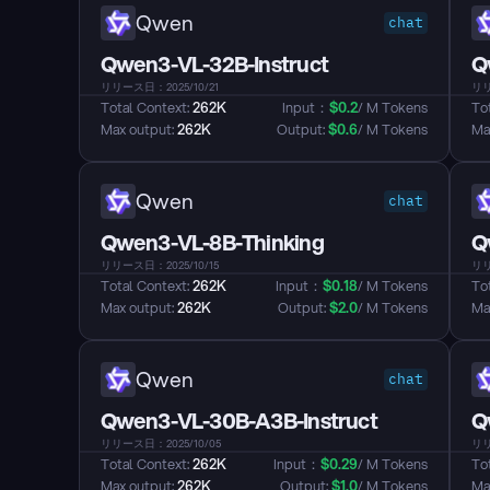
Qwen
chat
Qwen3-VL-32B-Instruct
Q
リリース日：2025/10/21
リリ
Total Context: 
262K
Input：
$
0.2
/ M Tokens
Tot
Max output: 
262K
Output: 
$
0.6
/ M Tokens
Max
Qwen
chat
Qwen3-VL-8B-Thinking
Q
リリース日：2025/10/15
リリ
Total Context: 
262K
Input：
$
0.18
/ M Tokens
Tot
Max output: 
262K
Output: 
$
2.0
/ M Tokens
Max
Qwen
chat
Qwen3-VL-30B-A3B-Instruct
Q
リリース日：2025/10/05
リリ
Total Context: 
262K
Input：
$
0.29
/ M Tokens
Tot
Max output: 
262K
Output: 
$
1.0
/ M Tokens
Max