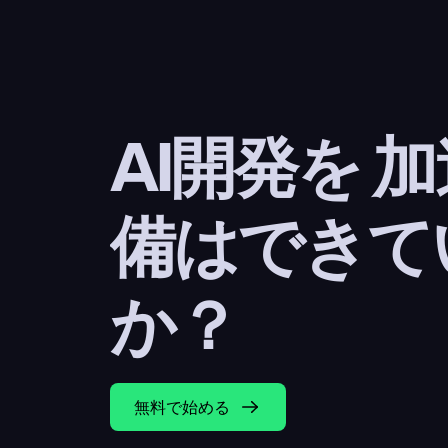
AI開発を 
備はできて
か？
無料で始める