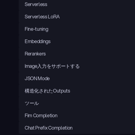
Serverless
Serverless LoRA
Fine-tuning
Embeddings
Rerankers
Image入力をサポートする
JSON Mode
構造化されたOutputs
ツール
Fim Completion
Chat Prefix Completion