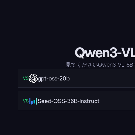
Qwen3-V
見てくださいQwen3-VL-
gpt-oss-20b
VS
Seed-OSS-36B-Instruct
VS