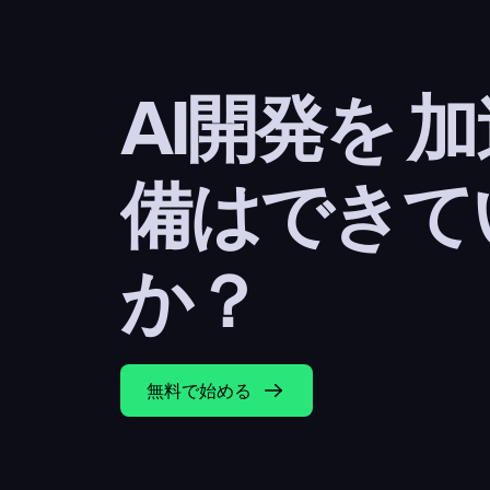
AI開発を 
備はできて
か？
無料で始める