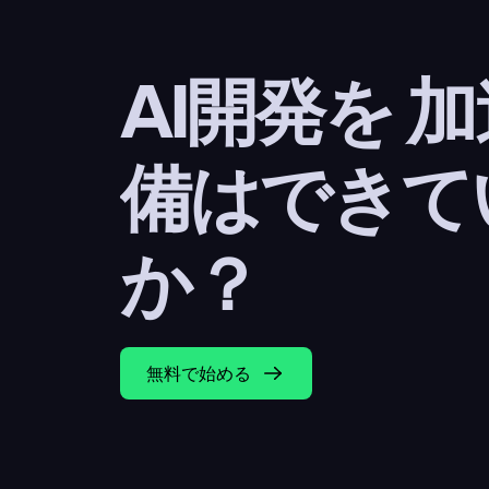
AI開発を 
備はできて
か？
無料で始める