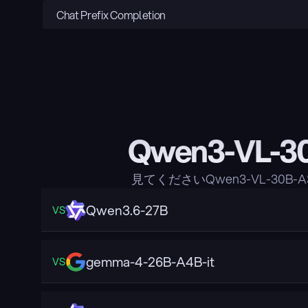
Chat Prefix Completion
Qwen3-VL-
見てくださいQwen3-VL-30
Qwen3.6-27B
VS
gemma-4-26B-A4B-it
VS