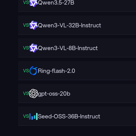
Qwen3.5-27B
VS
Qwen3-VL-32B-Instruct
VS
Qwen3-VL-8B-Instruct
VS
Ring-flash-2.0
VS
gpt-oss-20b
VS
Seed-OSS-36B-Instruct
VS