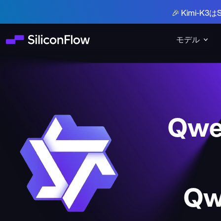
🎉 Kimi-
モデル
Qwe
Qw