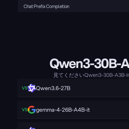
Chat Prefix Completion
Qwen3-30B-
見てくださいQwen3-30B-A3
Qwen3.6-27B
VS
gemma-4-26B-A4B-it
VS