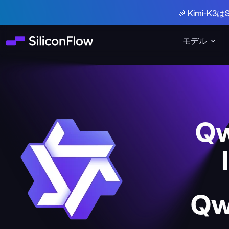
🎉 Kimi-
モデル
Qw
Qw