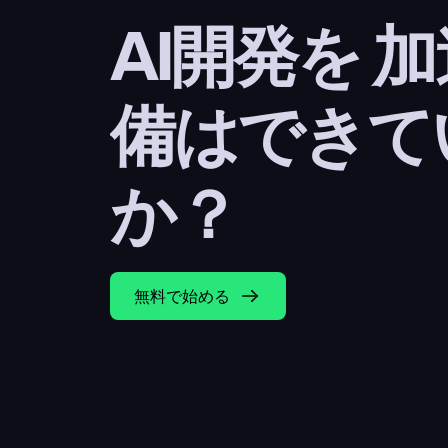
AI開発を 
備はできて
か？
無料で始める