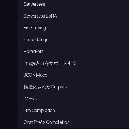
Serverless
Serverless LoRA
Fine-tuning
Embeddings
Rerankers
Image入力をサポートする
JSON Mode
構造化されたOutputs
ツール
Fim Completion
Chat Prefix Completion