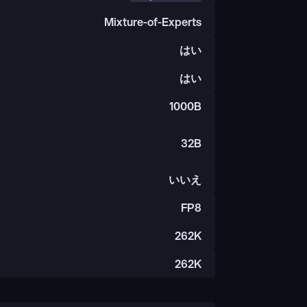
Mixture-of-Experts
はい
はい
1000B
32B
いいえ
FP8
262K
262K