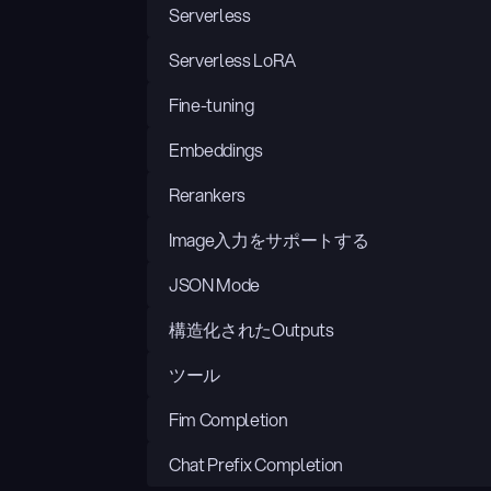
Serverless
Serverless LoRA
Fine-tuning
Embeddings
Rerankers
Image入力をサポートする
JSON Mode
構造化されたOutputs
ツール
Fim Completion
Chat Prefix Completion