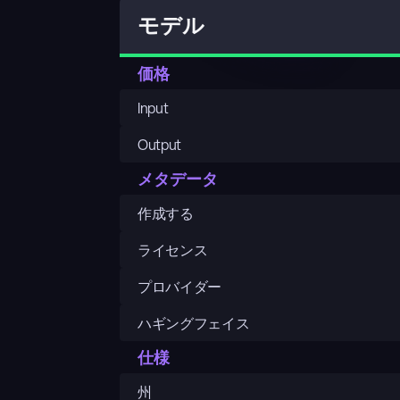
モデル
価格
Input
Output
メタデータ
作成する
ライセンス
プロバイダー
ハギングフェイス
仕様
州