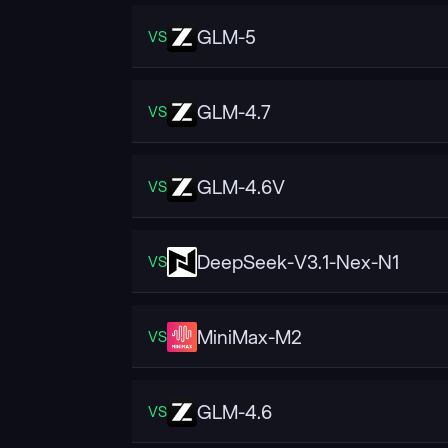
GLM-5
VS
GLM-4.7
VS
GLM-4.6V
VS
DeepSeek-V3.1-Nex-N1
VS
MiniMax-M2
VS
GLM-4.6
VS