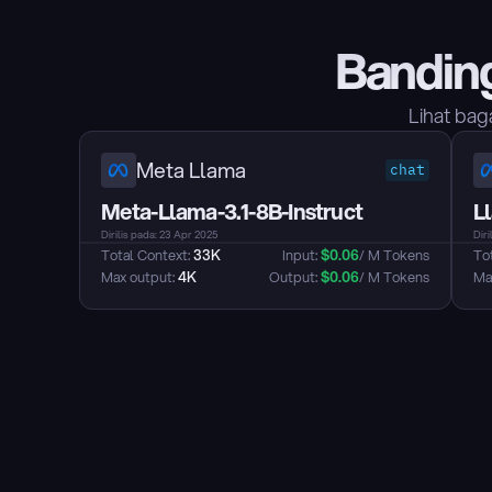
Bandin
Lihat bag
Meta Llama
chat
Meta-Llama-3.1-8B-Instruct
L
Dirilis pada: 23 Apr 2025
Diri
Total Context: 
33K
Input: 
$
0.06
/ M Tokens
Tot
Max output: 
4K
Output: 
$
0.06
/ M Tokens
Max