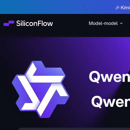
🎉 Kim
Model-model
Qwen3
Qwen