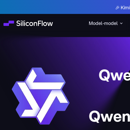
🎉 Kim
Model-model
Qwe
Qwen3