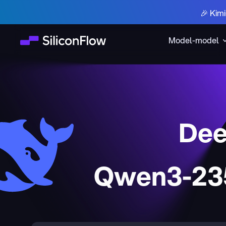
🎉 Kim
Model-model
Dee
Qwen3-235