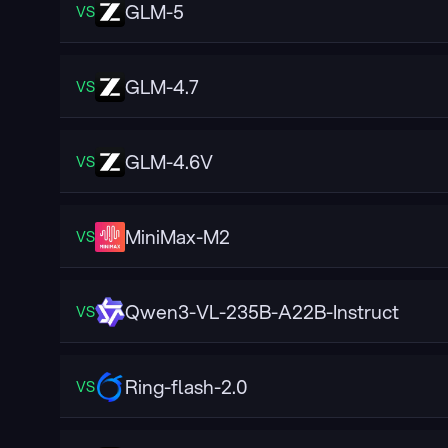
GLM-5
VS
GLM-4.7
VS
GLM-4.6V
VS
MiniMax-M2
VS
Qwen3-VL-235B-A22B-Instruct
VS
Ring-flash-2.0
VS