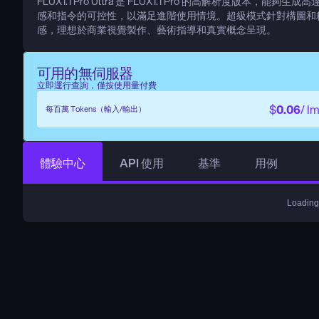
FLUX1.1 Pro Ultra 是 FLUX1.1 Pro 的高解析度版本
感和指令的可控性，以滿足進階使用情境。超級模式針對構圖和
感，理想於商業視覺製作、藝術指導和真實概念呈現。
可用的無伺服器
立即運行查詢，僅按使用量付費
$
0.06
/ I
每百萬 Tokens（輸入/輸出）
體驗中心
API 使用
基準
用例
Loading.