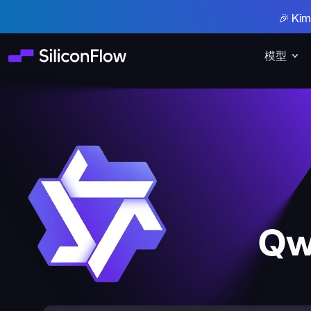
🎉 K
模型
Qw