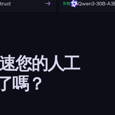
truct
Qwen3-30B-A3B
對戰
加速您的人工
了嗎？