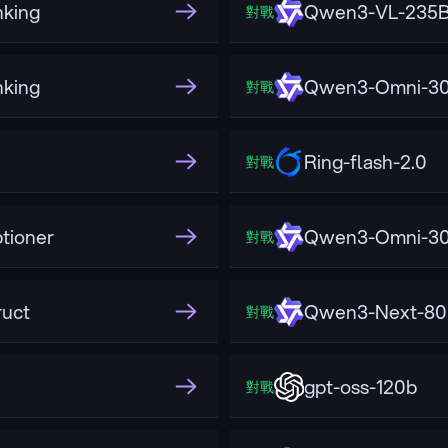
king
Qwen3-VL-235B-
對戰
king
Qwen3-Omni-30B
對戰
Ring-flash-2.0
對戰
tioner
Qwen3-Omni-30
對戰
uct
Qwen3-Next-80
對戰
gpt-oss-120b
對戰