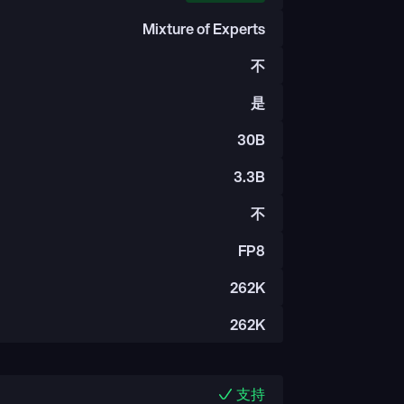
Mixture of Experts
不
是
30B
3.3B
不
FP8
262K
262K
支持