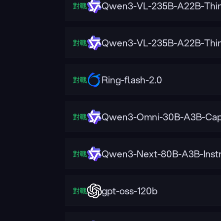
Qwen3-VL-235B-A22B-Thin
對戰
Qwen3-VL-235B-A22B-Thin
對戰
Ring-flash-2.0
對戰
Qwen3-Omni-30B-A3B-Cap
對戰
Qwen3-Next-80B-A3B-Instr
對戰
gpt-oss-120b
對戰