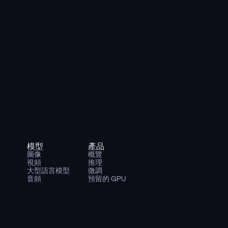
模型
產品
圖像
概覽
視頻
推理
大型語言模型
微調
音頻
預留的 GPU