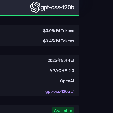
gpt-oss-120b
$
0.05
/ M Tokens
$
0.45
/ M Tokens
2025年8月4日
APACHE-2.0
OpenAI
gpt-oss-120b
Available