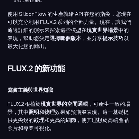
使用 SiliconFlow 的生產就緒 API 在您的指尖，您現在
可以充分利用 FLUX.2 系列的全部力量。現在，讓我們
通過詳細的演示來探索這些模型在
現實世界場景
中的
表現，幫助您決定
選擇哪個版本
，並分享
提示技巧
以
最大化您的輸出。
FLUX.2 的新功能
寫實主義與世界知識
FLUX.2 根植於
現實世界的空間邏輯
，可產生一致的場
景，其中
照明
和
物理
效果如預期般表現。這一基礎提
供更尖銳的
紋理
和更高的
細節
，使其理想於高端產品
照片和專業可視化。