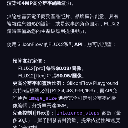
渲染
和
4MP高分辨率編輯
能力。
無論您需要電子商務產品照片、品牌廣告創意、具有
複雜信息圖形的設計，或是敘事的角色圖示，FLUX.2 
隨時準備為您的生產級應用提供動力。
使用 SiliconFlow 的FLUX.2系列 
API
，您可以期望：
預算友好定價：
FLUX.2 [pro] 每張
$0.03/圖像
。
FLUX.2 [flex] 每張
$0.06/圖像
。
更高分辨率和靈活比例：
 SiliconFlow Playground 
支持5個標準比例 (1:1, 3:4, 4:3, 9:16, 16:9)，而API允
許通過
進行完全可定制分辨率的圖
image_size
像編輯，分辨率高達4MP。
完全控制 ([flex])：
 參數（最
inference_steps
多50步），賦予開發者對質量、提示依從性和速度
的完全控制。