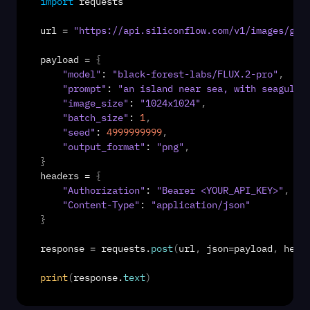
import
requests
url
 = 
"https://api.siliconflow.com/v1/images/gen
payload
 = 
{
"model"
: 
"black-forest-labs/FLUX.2-pro"
,
"prompt"
: 
"an island near sea, with seagulls
"image_size"
: 
"1024x1024"
,
"batch_size"
: 
1
,
"seed"
: 
4999999999
,
"output_format"
: 
"png"
,
}
headers
 = 
{
"Authorization"
: 
"Bearer <YOUR_API_KEY>"
,
"Content-Type"
: 
"application/json"
}
response
 = 
requests
.
post
(
url
,
json
=
payload
,
head
print
(
response
.
text
)