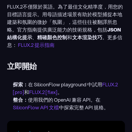
FLUX.2不僅限於英語。為了最佳文化精準度，用您的
目標語言提示。用母語描述場景有助於模型捕捉本地
建築和氛圍的微妙「氛圍」，這些往往被翻譯所忽
略。官方指南提供廣泛能力的技術規格，包括
JSON
結構化提示
、
精確顏色控制
和
文本渲染技巧
。更多信
息： 
FLUX.2 提示指南
立即開始
探索：
在 SiliconFlow playground 中試用
FLUX.2 
[pro]
和
FLUX.2 [flex]
。
整合：
使用我們的 OpenAI 兼容 API。在
SiliconFlow API 文檔
中探索完整 API 規格。