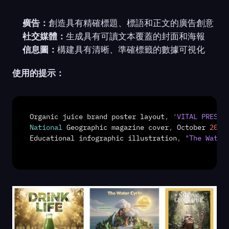
廣告：
創造具有精確標題、標語和正文的廣告創意
社交媒體：
生成具有可讀文本覆蓋的封面和海報
信息圖：
構建具有清晰、準確標籤的數據可視化
使用的提示：
Organic 
juice 
brand 
poster 
layout
,
'VITAL PRESS'
National
Geographic 
magazine 
cover
,
October 
2025
Educational 
infographic 
illustration
,
"The Water