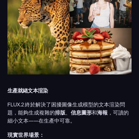
生產就緒文本渲染
FLUX.2 終於解決了困擾圖像生成模型的文本渲染問
題，能夠生成複雜的
排版
、
信息圖形
和
海報
，可讀的
細小文本——在生產中可靠。
現實世界場景：