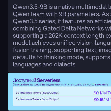
Qwen3.5-9B is a native multimodal 
Qwen team with 9B parameters. As a
Qwen3.5 series, it features an effici
combining Gated Delta Networks with
supporting a 262K context length ex
model achieves unified vision-langua
fusion training, supporting text, ima
defaults to thinking mode, supports t
languages and dialects
Доступный Serverless
Запускайте запросы немедленно, платите только за использование
$
0.1
/ M T
За 1 миллион Tokens (Input/Output)
$
0.15
/ M
За 1 миллион Tokens (Input/Output)