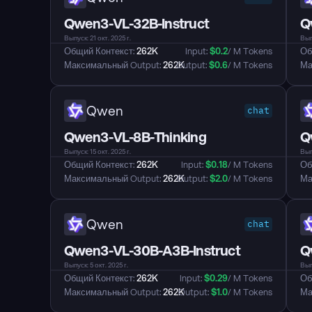
Qwen3-VL-32B-Instruct
Q
Выпуск: 21 окт. 2025 г.
Выпу
Общий Контекст: 
262K
Input: 
$
0.2
/ M Tokens
Об
Максимальный Output: 
262K
Output: 
$
0.6
/ M Tokens
Ма
Qwen
chat
Qwen3-VL-8B-Thinking
Q
Выпуск: 15 окт. 2025 г.
Выпу
Общий Контекст: 
262K
Input: 
$
0.18
/ M Tokens
Об
Максимальный Output: 
262K
Output: 
$
2.0
/ M Tokens
Ма
Qwen
chat
Qwen3-VL-30B-A3B-Instruct
Q
Выпуск: 5 окт. 2025 г.
Выпу
Общий Контекст: 
262K
Input: 
$
0.29
/ M Tokens
Об
Максимальный Output: 
262K
Output: 
$
1.0
/ M Tokens
Ма