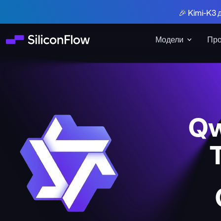
🎉 Kimi-K3 
Модели
Про
Qw