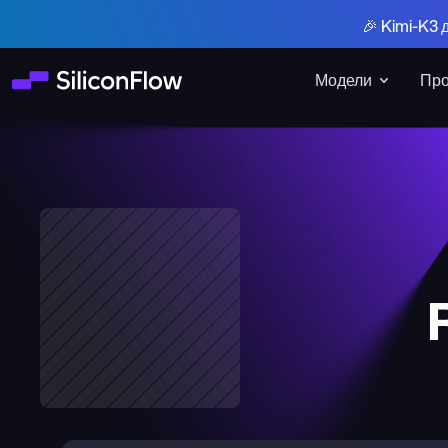
🎉 Kimi-K3 
Модели
Про