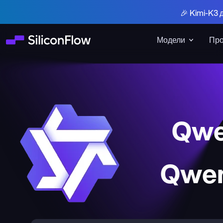
🎉 Kimi-K3 
Модели
Про
Qwe
Qwen