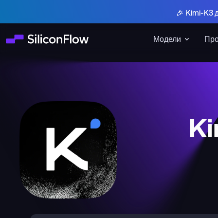
🎉 Kimi-K3 
Модели
Про
Ki