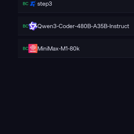
step3
ВС
Qwen3-Coder-480B-A35B-Instruct
ВС
MiniMax-M1-80k
ВС