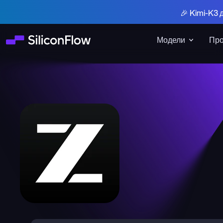
🎉 Kimi-K3 
Модели
Про