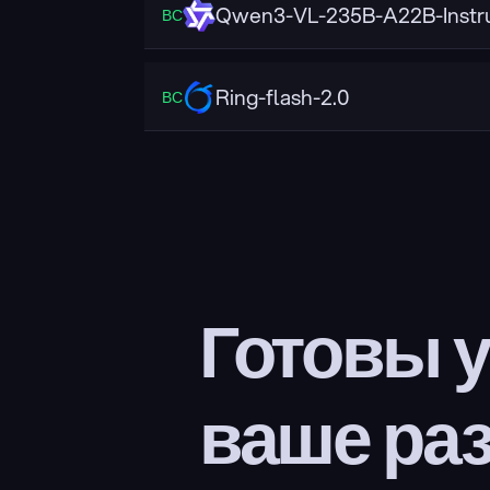
Qwen3-VL-235B-A22B-Instr
ВС
Ring-flash-2.0
ВС
Готовы у
ваше ра