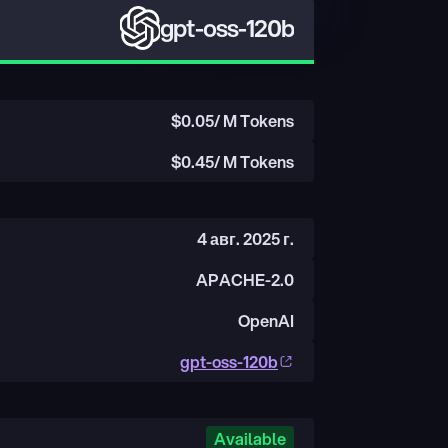
gpt-oss-120b
$
0.05
/ M Tokens
$
0.45
/ M Tokens
4 авг. 2025 г.
APACHE-2.0
OpenAI
gpt-oss-120b
Available