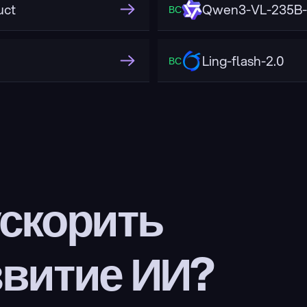
uct
Qwen3-VL-235B-
ВС
Ling-flash-2.0
ВС
скорить 
звитие ИИ?