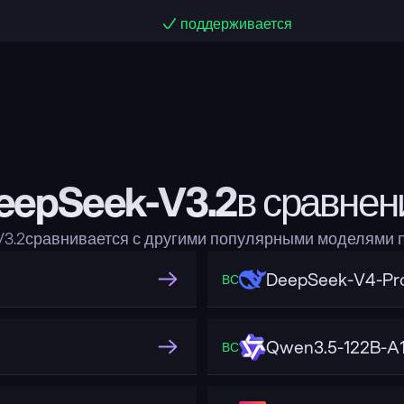
поддерживается
eepSeek-V3.2в сравнен
V3.2сравнивается с другими популярными моделями 
DeepSeek-V4-Pr
ВС
Qwen3.5-122B-A
ВС