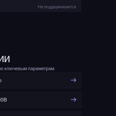
Не поддерживается
ии
по ключевым параметрам.
o
10B