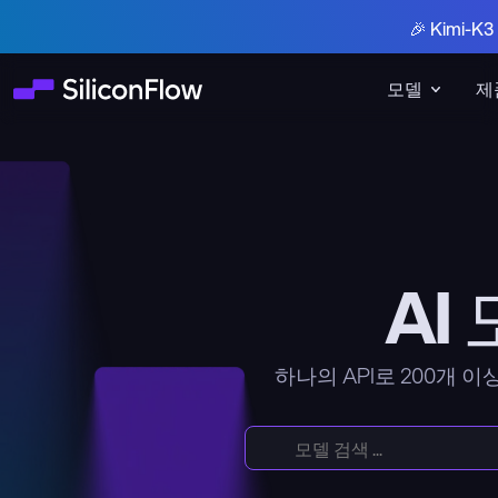
🎉 Kimi-
모델
제
AI
하나의 API로 200개 이상