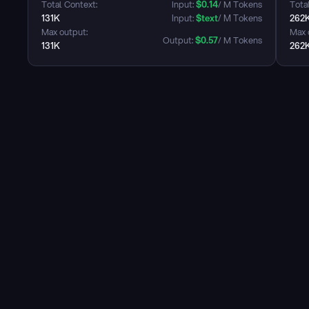
또는 고정밀 “느린” 모드, 호출당 전환 가능합니다. 네이티
long
Total Context: 
Input: 
$
0.14
/ M Tokens
Total
브 256 K-token 컨텍스트는 책 길이의 문서를 열화 없이
agent
131K
Input: 
$
text
/ M Tokens
262
소화할 수 있게 해줍니다. 에이전트 기술은 BFCL-v3, τ-
cost
Max output: 
Max 
Bench 및 C3-Bench 리더십에 맞춰 조정되어 있으며, 이
comp
Output: 
$
0.57
/ M Tokens
131K
262
를 훌륭한 자율형 어시스턴트 백본으로 만듭니다. 그룹화
된 쿼리 주의력 및 다형식 양자화는 메모리 부담이 적고
GPU 효율적인 Inference를 위해 실사용 배포 시 지원하
며, 내장된 다국어 지원과 견고한 안전 정렬로 기업급 애
플리케이션에 적합합니다....