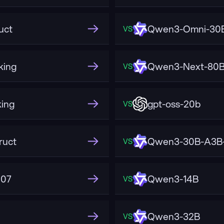
uct
Qwen3-Omni-30B
VS
king
Qwen3-Next-80B-
VS
ing
gpt-oss-20b
VS
ruct
Qwen3-30B-A3B-
VS
507
Qwen3-14B
VS
Qwen3-32B
VS