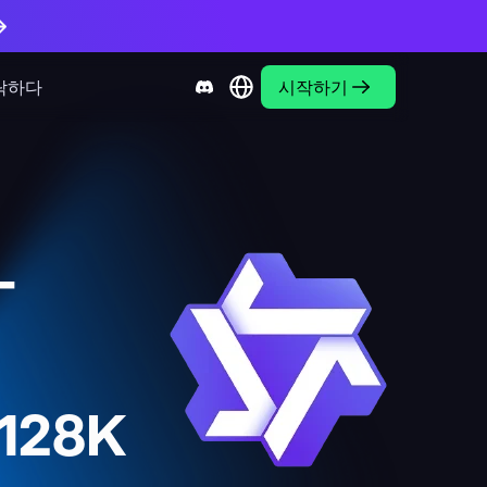
락하다
시작하기
-
-128K