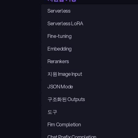
Serverless
Serverless LoRA
Fine-tuning
Embedding
Rerankers
지원 Image Input
JSON Mode
구조화된 Outputs
도구
Fim Completion
Chat Prefix Completion