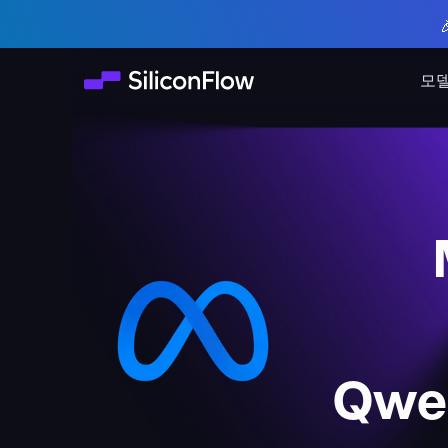
모
Qwen