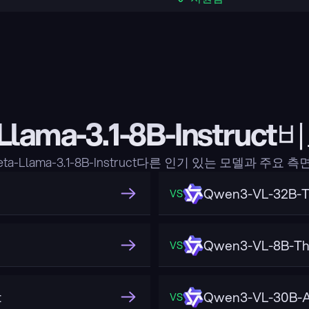
Llama-3.1-8B-Instru
a-Llama-3.1-8B-Instruct다른 인기 있는 모델과 주요
Qwen3-VL-32B-T
VS
Qwen3-VL-8B-Th
VS
t
Qwen3-VL-30B-A
VS