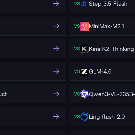
Step-3.5-Flash
VS
MiniMax-M2.1
VS
Kimi-K2-Thinking
VS
GLM-4.6
VS
uct
Qwen3-VL-235B-
VS
Ling-flash-2.0
VS