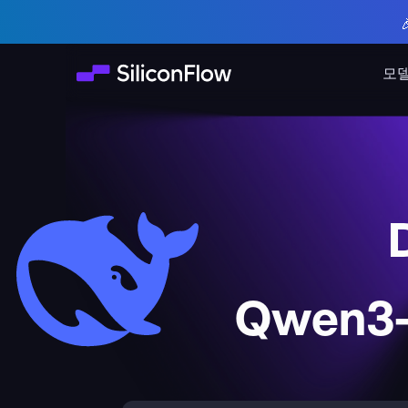
모
Qwen3-