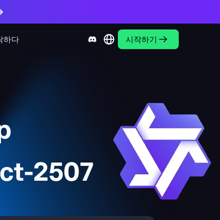
락하다
시작하기
p
ct-2507