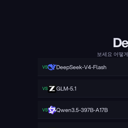
De
보세요 어떻게 
DeepSeek-V4-Flash
VS
GLM-5.1
VS
Qwen3.5-397B-A17B
VS