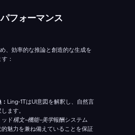
クパフォーマンス
し進め、効率的な推論と創造的な生成を
ます：
換：
Ling-1TはUI意図を解釈し、自然言
訳します。
リッド
構文–機能–美学
報酬システム
覚的魅力を兼ね備えていることを保証