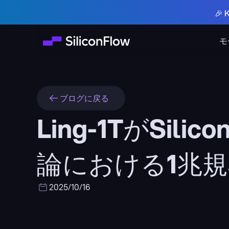
🎉
モ
ブログに戻る
Ling-1TがSi
論における1兆
2025/10/16