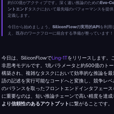
約500億がアクティブです。深く速い推論のための
Evo-C
ントエンド
タスクにおいて最先端のパフォーマンスを提供
定義します。
今日から始めましょう。
SiliconFlowの実用的API
を利用
え、既存のワークフローに統合する準備が整っています！
今日は、SiliconFlowで
Ling-1T
をリリースします。これ
非思考モデルです。1兆パラメータと約500億のト
構築され、複雑なタスクにおいて効率的な推論を最
語の記述を実行可能なコードへと変換し、競争レベ
のバランスを取ったフロントエンドインタフェース
に重要なのは、短い推論チェーンで高い精度を達成
より信頼性のあるアウトプット
に繋がることです。