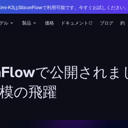
 Kimi-K3はSiliconFlowで利用可能です。今すぐお試しください
デル
製品
価格
ドキュメント
ブログ
約
liconFlowで公開さ
規模の飛躍