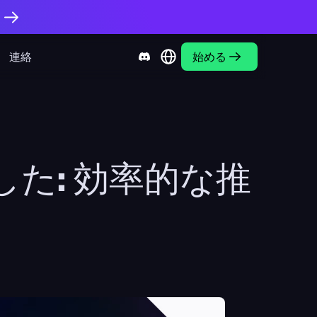
。
連絡
始める
れました: 効率的な推