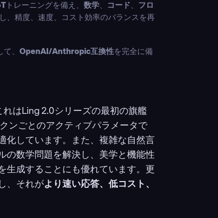
oT
トレーニングを備え、
数学
、
コード
、
フロ
し、精度、速度、コスト効率のバランスを再
して、
OpenAI/Anthropic互換性
を完全に備
はLing 2.0シリーズの最初の旗艦
ークンごとのアクティブパラメータで
適化しています。また、複雑な自然言
ルの数学問題を解決し、美学と機能性
を生成することにも優れています。更
し、それが
より速い応答、低コスト、