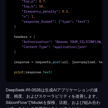
"top_p"
: 
0.7
,
"top_k"
: 
50
,
"frequency_penalty"
: 
0.5
,
"n"
: 
1
,
"response_format"
: 
{
"type"
: 
"text"
}
}
headers
 = 
{
"Authorization"
: 
"Bearer YOUR_SILICONFLOW_AP
"Content-Type"
: 
"application/json"
}
response
 = 
requests
.
post
(
url
,
json
=
payload
,
head
print
(
response
.
text
)
DeepSeek-R1-0528は生成AIアプリケーションの速
度、精度、およびスケーラビリティを改善します。
SiliconFlowでModelを探検、比較、および組み合わ