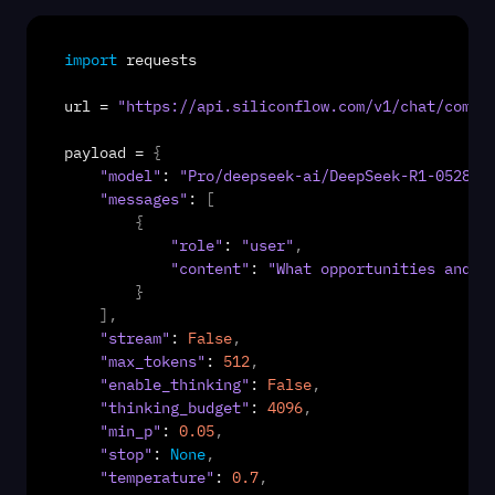
import
requests
url
 = 
"https://api.siliconflow.com/v1/chat/compl
payload
 = 
{
"model"
: 
"Pro/deepseek-ai/DeepSeek-R1-0528"
,
"messages"
: 
[
{
"role"
: 
"user"
,
"content"
: 
"What opportunities and c
}
]
,
"stream"
: 
False
,
"max_tokens"
: 
512
,
"enable_thinking"
: 
False
,
"thinking_budget"
: 
4096
,
"min_p"
: 
0.05
,
"stop"
: 
None
,
"temperature"
: 
0.7
,