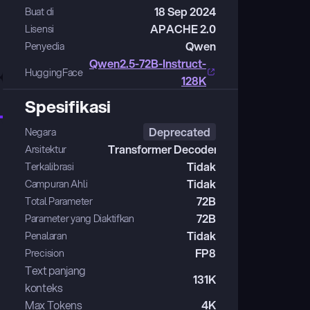
18 Sep 2024
Buat di
APACHE 2.0
Lisensi
Qwen
Penyedia
Qwen2.5-72B-Instruct-
HuggingFace
128K
Spesifikasi
Deprecated
Negara
Transformer Decoder
Arsitektur
Tidak
Terkalibrasi
Tidak
Campuran Ahli
72B
Total Parameter
72B
Parameter yang Diaktifkan
Tidak
Penalaran
FP8
Precision
Text panjang 
131K
konteks
Max Tokens
4K