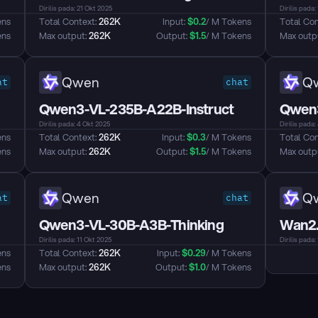
Dirilis pada: 21 Okt 2025
Dirilis pada:
ens
Total Context: 
262K
Input: 
$
0.2
/ M Tokens
Total Con
ens
Max output: 
262K
Output: 
$
1.5
/ M Tokens
Max outpu
Qwen
Q
at
chat
Qwen3-VL-235B-A22B-Instruct
Qwen3
Dirilis pada: 4 Okt 2025
Dirilis pada:
ens
Total Context: 
262K
Input: 
$
0.3
/ M Tokens
Total Con
ens
Max output: 
262K
Output: 
$
1.5
/ M Tokens
Max outpu
Qwen
Q
at
chat
Qwen3-VL-30B-A3B-Thinking
Wan2.
Dirilis pada: 11 Okt 2025
Dirilis pada
ens
Total Context: 
262K
Input: 
$
0.29
/ M Tokens
ens
Max output: 
262K
Output: 
$
1.0
/ M Tokens