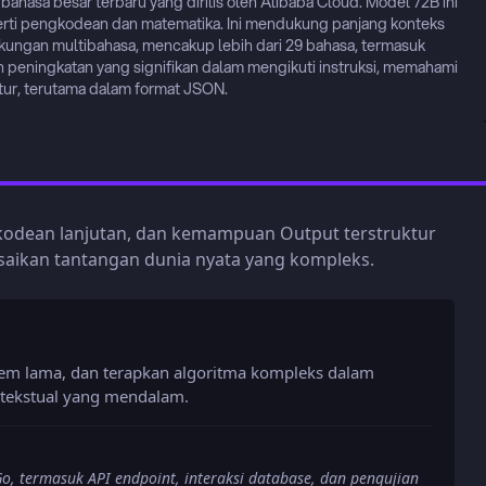
ahasa besar terbaru yang dirilis oleh Alibaba Cloud. Model 72B ini 
erti pengkodean dan matematika. Ini mendukung panjang konteks 
kungan multibahasa, mencakup lebih dari 29 bahasa, termasuk 
an peningkatan yang signifikan dalam mengikuti instruksi, memahami 
ktur, terutama dalam format JSON.
odean lanjutan, dan kemampuan Output terstruktur
saikan tantangan dunia nyata yang kompleks.
stem lama, dan terapkan algoritma kompleks dalam
tekstual yang mendalam.
 termasuk API endpoint, interaksi database, dan pengujian