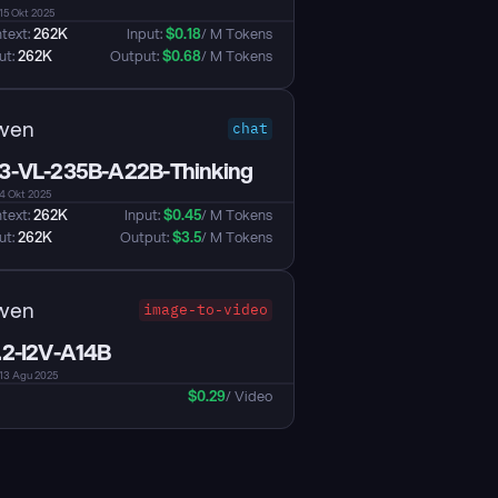
 15 Okt 2025
text: 
262K
Input: 
$
0.18
/ M Tokens
t: 
262K
Output: 
$
0.68
/ M Tokens
wen
chat
-VL-235B-A22B-Thinking
 4 Okt 2025
text: 
262K
Input: 
$
0.45
/ M Tokens
t: 
262K
Output: 
$
3.5
/ M Tokens
wen
image-to-video
2-I2V-A14B
: 13 Agu 2025
$
0.29
/ Video