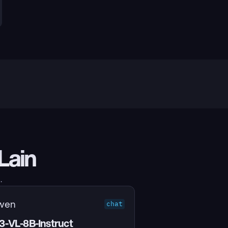
Lain
.
wen
chat
-VL-8B-Instruct