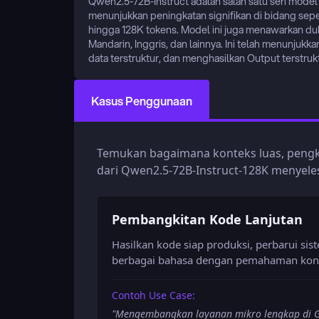
Qwen2.5-72B-Instruct adalah salah satu seri model b
menunjukkan peningkatan signifikan di bidang sep
hingga 128K tokens. Model ini juga menawarkan du
Mandarin, Inggris, dan lainnya. Ini telah menunjukk
data terstruktur, dan menghasilkan Output terstru
Kasus Penggunaan
Temukan bagaimana konteks luas, pengk
dari Qwen2.5-72B-Instruct-128K menyele
Pembangkitan Kode Lanjutan
Hasilkan kode siap produksi, perbarui si
berbagai bahasa dengan pemahaman kon
Contoh Use Case:
"
Mengembangkan layanan mikro lengkap di Go,