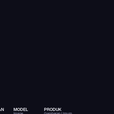
AN
MODEL
PRODUK
Image
Gambaran Umum