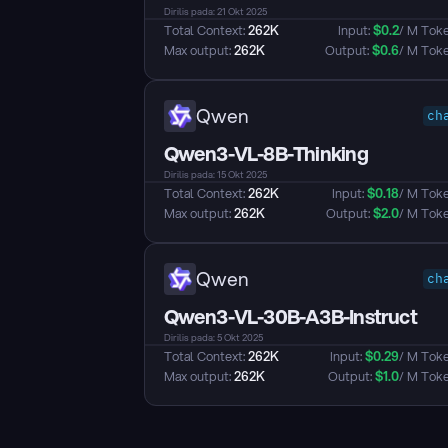
Dirilis pada: 21 Okt 2025
Total Context: 
262K
Input: 
$
0.2
/ M Tok
Max output: 
262K
Output: 
$
0.6
/ M Tok
Qwen
ch
Qwen3-VL-8B-Thinking
Dirilis pada: 15 Okt 2025
Total Context: 
262K
Input: 
$
0.18
/ M Tok
Max output: 
262K
Output: 
$
2.0
/ M Tok
Qwen
ch
Qwen3-VL-30B-A3B-Instruct
Dirilis pada: 5 Okt 2025
Total Context: 
262K
Input: 
$
0.29
/ M Tok
Max output: 
262K
Output: 
$
1.0
/ M Tok