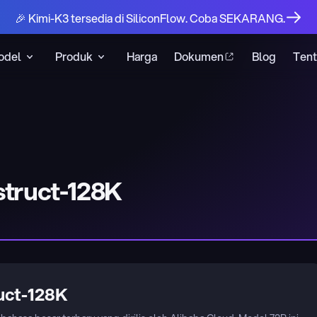
🎉 Kimi-K3 tersedia di SiliconFlow. Coba SEKARANG.
odel
Produk
Harga
Dokumen
Blog
Ten
truct-128K
uct-128K