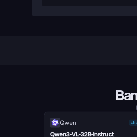
Ban
Qwen
ch
Qwen3-VL-32B-Instruct