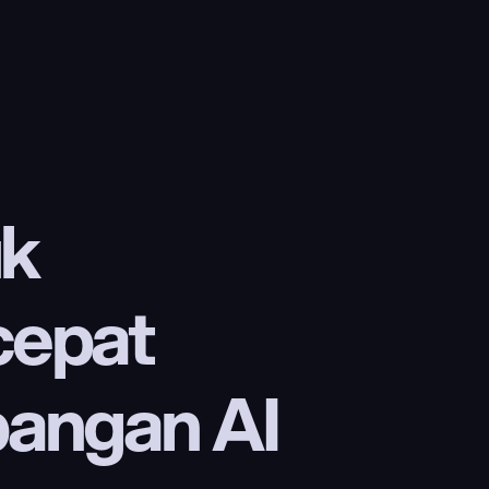
k 
epat 
ngan AI 