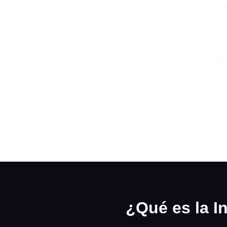
Nuestra guía defi
colaborado con in
analizado el rendimi
soluciones líder
evaluación de
ma
valor, ayudando a 
IA con una precis
plataformas de inf
y Databricks,
¿Qué es la I