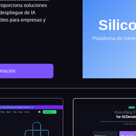
proporciona soluciones
 despliegue de IA
Silic
ables para empresas y
Plataforma de Infere
rmación