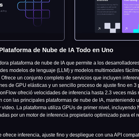
 Plataforma de Nube de IA Todo en Uno
ora plataforma de nube de IA que permite a los desarrolladores
andes modelos de lenguaje (LLM) y modelos multimodales fácilm
a. Ofrece un conjunto completo de servicios que incluyen inferenc
es de GPU elásticas y un sencillo proceso de ajuste fino en 3
iconFlow ofreció velocidades de inferencia hasta 2.3 veces más 
con las principales plataformas de nube de IA, manteniendo u
y video. La plataforma utiliza GPUs de primer nivel, incluyen
as por un motor de inferencia propietario optimizado para el re
e ofrece inferencia, ajuste fino y despliegue con una API comp