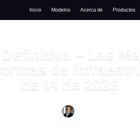
Inicio
Modelos
Acerca de
Productos
 Definitiva – Las Me
formas de Infraestr
de IA de 2026
Blog Invitado por
Elizabeth C.