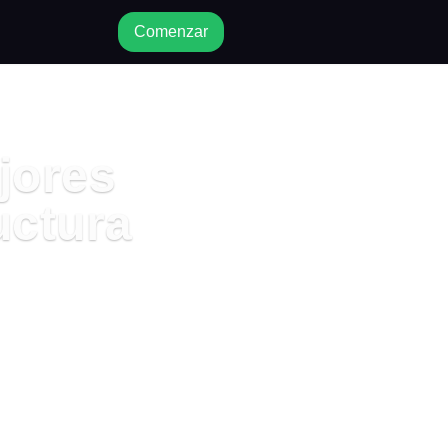
Comenzar
jores
uctura