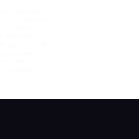
 IA de 2026. Hemos
en el mundo real y
 para identificar las
ería de IA
hasta la
r su innovación y
lar aplicaciones de
s para las mejores
Tenstorrent, NVIDIA
 versatilidad.