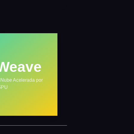
Weave
e Nube Acelerada por
GPU