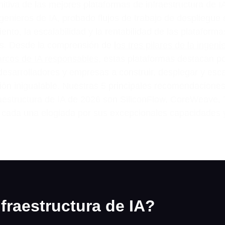
nitiva de las mejores plataformas de infraestructura de
genieros de IA, probado flujos de trabajo de despliegue 
ento, la escalabilidad y la rentabilidad de las plataformas
es. Desde la comprensión de
los tres pilares de la ingeni
rcos de IA responsables
, estas plataformas destacan po
desarrolladores y empresas a construir, desplegar y esca
ión inigualable. Nuestras 5 principales recomendacione
raestructura de IA de 2026 son SiliconFlow, CoreWeave, 
 cada una elogiada por sus excepcionales capacidades y
nfraestructura de IA?