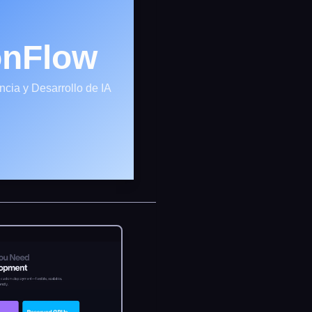
onFlow
ncia y Desarrollo de IA