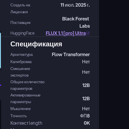
11 июл. 2025 г.
Создать на
Лицензия
Black Forest 
Поставщик
Labs
FLUX 1.1 [pro] Ultra
HuggingFace
Спецификация
Flow Transformer
Архитектура
Нет
Калибровка
Смешение 
Нет
экспертов
Общее количество 
12B
параметров
Активированные 
12B
параметры
Нет
Мышление
ФП8
Точность
Контекст length
0K