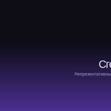
Сг
Репрезентативные