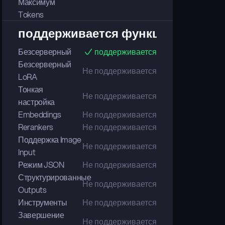
Максимум 
Tokens
поддерживается функциональнос
Безсерверный
поддерживается
Безсерверный 
Не поддерживается
LoRA
Тонкая 
Не поддерживается
настройка
Embeddings
Не поддерживается
Rerankers
Не поддерживается
Поддержка Image 
Не поддерживается
Input
Режим JSON
Не поддерживается
Структурированные 
Не поддерживается
Outputs
Инструменты
Не поддерживается
Завершение 
Не поддерживается