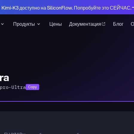
 Kimi-K3 доступно на SiliconFlow. Попробуйте это СЕЙЧАС.
Продукты
Цены
Документация
Блог
tra
pro-Ultra
Copy