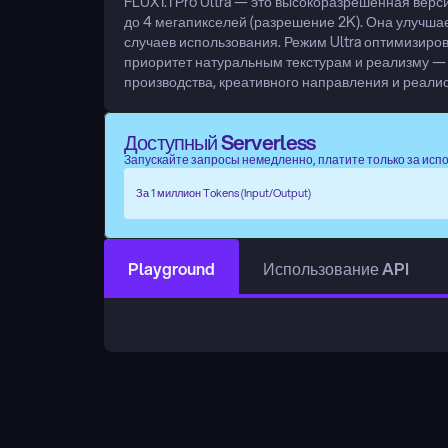
FLUX1.1 Pro Ultra — это высокоразрешенная верс
до 4 мегапикселей (разрешение 2K). Она улучша
случаев использования. Режим Ultra оптимизирова
приоритет натуральным текстурам и реализму — 
производства, креативного направления и реали
Доступный Serverless
Запускайте запросы немедленно, платите только за исп
За 1 миллион Tokens (Input/Output)
Playground
Использование API