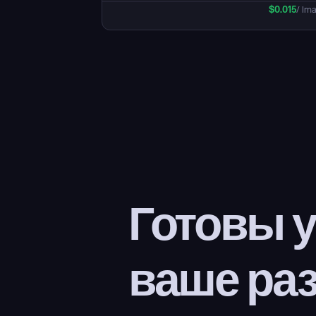
$
0.015
/ Im
Готовы у
ваше ра