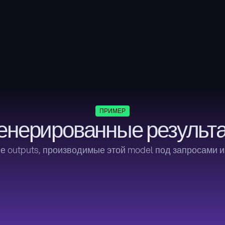
ПРИМЕР
енерированные результ
 outputs, производимые этой model под запросами и