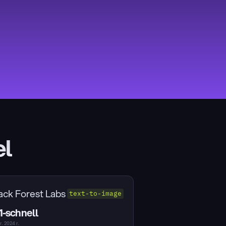
el
ack Forest Labs
text-to-image
1-schnell
. 2024 г.