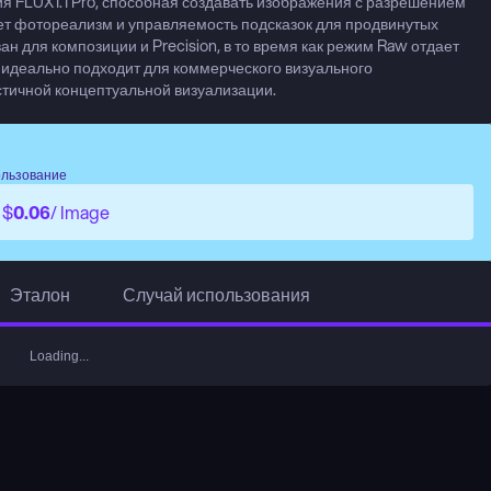
ия FLUX1.1 Pro, способная создавать изображения с разрешением 
ет фотореализм и управляемость подсказок для продвинутых 
н для композиции и Precision, в то время как режим Raw отдает 
идеально подходит для коммерческого визуального 
стичной концептуальной визуализации.
ользование
$
0.06
/ Image
Эталон
Случай использования
Loading...