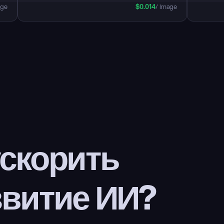
age
$
0.014
/ Image
скорить 
звитие ИИ?