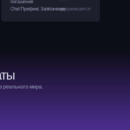
погашения
Chat Префикс Заполнение
Не поддерживается
аты
з реального мира.