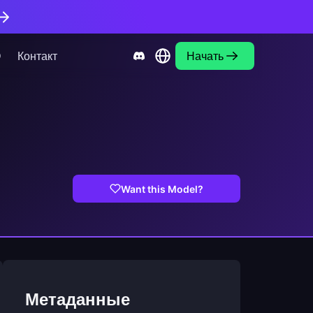
О
Контакт
Начать
Want this Model?
Метаданные