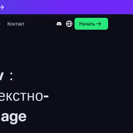
О
Контакт
Начать
ow：
екстно-
mage