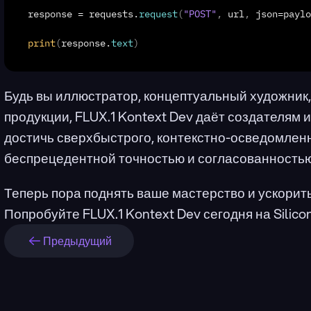
response
 = 
requests
.
request
(
"POST"
,
url
,
json
=
paylo
print
(
response
.
text
)
Будь вы иллюстратор, концептуальный художник,
продукции, FLUX.1 Kontext Dev даёт создателям 
достичь сверхбыстрого, контекстно-осведомленн
беспрецедентной точностью и согласованностью
Теперь пора поднять ваше мастерство и ускорить
Попробуйте FLUX.1 Kontext Dev сегодня на Silico
Предыдущий