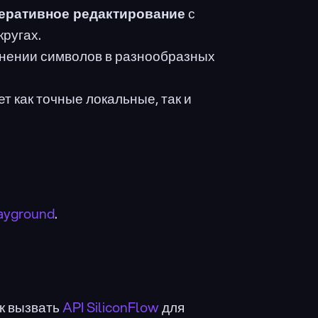
еративное редактирование
 с 
ругах.
анении символов в разнообразных 
ет как точные локальные, так и 
layground
.
 вызвать 
API SiliconFlow
 для 