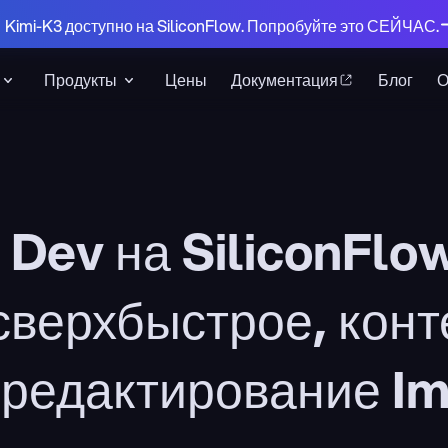
 Kimi-K3 доступно на SiliconFlow. Попробуйте это СЕЙЧАС.
Продукты
Цены
Документация
Блог
т Dev на SiliconFl
верхбыстрое, конт
 редактирование I