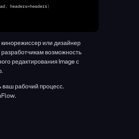
ad
,
headers
=
headers
)
 кинорежиссер или дизайнер 
и разработчикам возможность 
ого редактирования Image с 
.
 ваш рабочий процесс. 
nFlow.