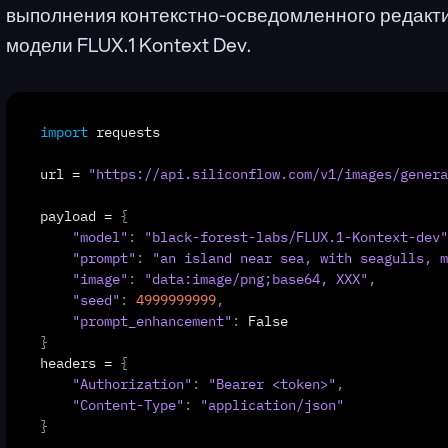
выполнения контекстно-осведомленного редакти
модели FLUX.1 Kontext Dev.
import
requests
url
 = 
"https://api.siliconflow.com/v1/images/genera
payload
 = 
{
"model"
:
"black-forest-labs/FLUX.1-Kontext-dev"
"prompt"
:
"an island near sea, with seagulls, m
"image"
:
"data:image/png;base64, XXX"
,
"seed"
:
4999999999
,
"prompt_enhancement"
:
False
}
headers
 = 
{
"Authorization"
:
"Bearer <token>"
,
"Content-Type"
:
"application/json"
}