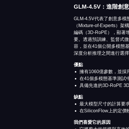
GLM-4.5V：進階
GLM-4.5V代表了創意多
（Mixture-of-Ex
編碼（3D-RoPE），
要。透過預訓練、監督式微
容，並在41個公開多模態
深度分析推理之間進行選擇
優點
擁有1060億參數，並採
在41個多模態基準測試
具備先進的3D-RoPE
缺點
最大模型尺寸的計算要
在SiliconFlow上的定
我們喜愛它的原因