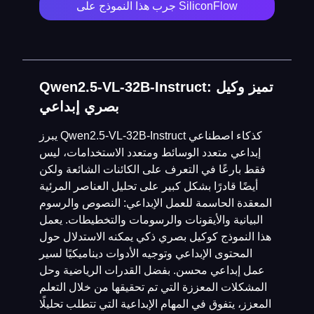
جرب هذا النموذج على SiliconFlow
Qwen2.5-VL-32B-Instruct: تميز وكيل
بصري إبداعي
يبرز Qwen2.5-VL-32B-Instruct كذكاء اصطناعي
إبداعي متعدد الوسائط ومتعدد الاستخدامات، ليس
فقط بارعًا في التعرف على الكائنات الشائعة ولكن
أيضًا قادرًا بشكل كبير على تحليل العناصر المرئية
المعقدة الحاسمة للعمل الإبداعي: النصوص والرسوم
البيانية والأيقونات والرسومات والتخطيطات. يعمل
هذا النموذج كوكيل بصري ذكي يمكنه الاستدلال حول
المحتوى الإبداعي وتوجيه الأدوات ديناميكيًا لسير
عمل إبداعي محسن. بفضل القدرات الرياضية وحل
المشكلات المعززة التي تم تحقيقها من خلال التعلم
المعزز، يتفوق في المهام الإبداعية التي تتطلب تحليلًا