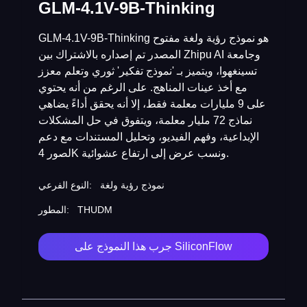
GLM-4.1V-9B-Thinking
GLM-4.1V-9B-Thinking هو نموذج رؤية ولغة مفتوح
المصدر تم إصداره بالاشتراك بين Zhipu AI وجامعة
تسينغهوا، ويتميز بـ 'نموذج تفكير' ثوري وتعلم معزز
مع أخذ عينات المناهج. على الرغم من أنه يحتوي
على 9 مليارات معلمة فقط، إلا أنه يحقق أداءً يضاهي
نماذج 72 مليار معلمة، ويتفوق في حل المشكلات
الإبداعية، وفهم الفيديو، وتحليل المستندات مع دعم
لصور 4K ونسب عرض إلى ارتفاع عشوائية.
نموذج رؤية ولغة
النوع الفرعي:
THUDM
المطور:
جرب هذا النموذج على SiliconFlow