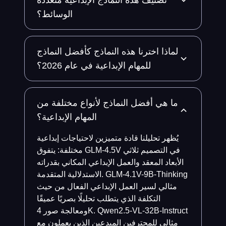
تصنيف هذه النماذج الإبداعية متعددة
الوسائط؟
لماذا اخترنا هذه النماذج كأفضل النماذج
للمهام الإبداعية في عام 2026؟
ما هي أفضل النماذج لأنواع مختلفة من
المهام الإبداعية؟
يُظهر تحليلنا قادة متميزين لاحتياجات إبداعية
مختلفة: يتفوق GLM-4.5V في التصميم ثلاثي
الأبعاد المعقد والعمل الإبداعي المكاني بقدراته
الاستدلالية المتقدمة. GLM-4.1V-9B-Thinking
مثالي لسير العمل الإبداعي الفعال من حيث
التكلفة الذي يتطلب تحليلًا بصريًا عميقًا
ومعالجة صور 4K. Qwen2.5-VL-32B-Instruct
مثالي للمحترفين المبدعين الذين يعملون مع