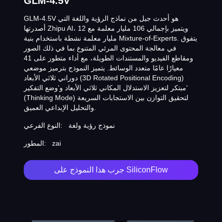
GLM-4.5V
GLM-4.5V هو أحدث جيل من نماذج الرؤية واللغة التي
أصدرتها Zhipu AI، ويتميز بإجمالي 106 مليار معلمة مع 12
مليار معلمة نشطة باستخدام بنية Mixture-of-Experts. يتفوق
في معالجة المحتوى المرئي المتنوع بما في ذلك الصور
ومقاطع الفيديو والمستندات الطويلة، مع أداء متطور على 41
معيارًا عامًا متعدد الوسائط. يتميز النموذج بترميز موضعي
دوراني ثلاثي الأبعاد (3D Rotated Positional Encoding)
مبتكر لتعزيز الاستدلال المكاني ثلاثي الأبعاد و'وضع التفكير'
(Thinking Mode) لتحقيق التوازن بين الاستجابات السريعة
والتحليل الإبداعي العميق.
نموذج رؤية ولغة
النوع الفرعي:
zai
المطور:
جرب هذا النموذج على SiliconFlow