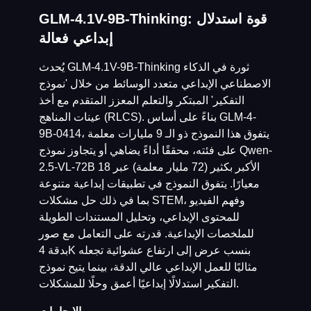
GLM-4.1V-9B-Thinking: قوة استدلال
إبداعي فعالة
يُحدث GLM-4.1V-9B-Thinking ثورة في الذكاء
الاصطناعي الإبداعي متعدد الوسائط من خلال 'نموذج
التفكير' المبتكر والتعلم المعزز المتقدم مع أخذ
عينات المناهج (RLCS). بناءً على أساس GLM-4-
9B-0414، يتفوق هذا النموذج ذو الـ 9 مليارات معلمة
على فئته، محققًا أداءً يضاهي أو يتجاوز نموذج Qwen-
2.5-VL-72B الأكبر بكثير (72 مليار معلمة) عبر 18
معيارًا. يتفوق النموذج في تطبيقات إبداعية متنوعة
بما في ذلك حل مشكلات STEM، وفهم الفيديو
للمحتوى الإبداعي، وتحليل المستندات الطويلة
للملخصات الإبداعية. قدرته على التعامل مع صور
بدقة 4K بنسب عرض إلى ارتفاع عشوائية تجعله
مثاليًا للعمل الإبداعي عالي الدقة، بينما يتيح نموذج
التفكير استدلالًا إبداعيًا أعمق وحلًا للمشكلات.