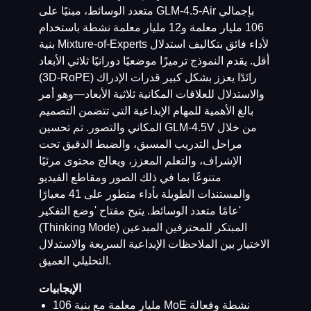
متعدد الوسائط، مبنيًا على GLM-4.5-Air بإجمالي
106 مليار معلمة و12 مليار معلمة نشطة باستخدام
بنية Mixture-of-Experts لأداء فائق بتكاليف استدلال
أقل. يقدم النموذج ترميزًا موضعيًا دورانيًا ثلاثي الأبعاد
(3D-RoPE) رائدًا يعزز بشكل كبير قدرات الإدراك
والاستدلال للعلاقات المكانية ثلاثية الأبعاد—وهو أمر
بالغ الأهمية للمهام الإبداعية التي تتضمن التصميم
المكاني والتصور. تم تحسين GLM-4.5V من خلال
مراحل التدريب المسبق، والضبط الدقيق تحت
الإشراف، والتعلم المعزز، ويعالج محتوى مرئيًا
متنوعًا بما في ذلك الصور ومقاطع الفيديو
والمستندات الطويلة بأداء متطور على 41 معيارًا
عامًا متعدد الوسائط. يتيح مفتاح 'وضع التفكير'
(Thinking Mode) المبتكر للمحترفين المبدعين
الاختيار بين الملاحظات الإبداعية السريعة والاستدلال
التحليلي العميق.
الإيجابيات
106 مليار معلمة مع بنية MoE نشطة وفعالة